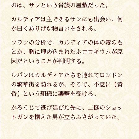
のは、サンという貴族の屋敷だった。
カルディアは主であるサンにも出会い、何
か曰くありげな物言いをされる。
フランの分析で、カルディアの体の毒のも
とが、胸に埋め込まれたホロロギウムが原
因だということが判明する。
ルパンはカルディアたちを連れてロンドン
の繁華街を訪れるが、そこで、不意に【黄
昏】という組織に襲撃を受ける。
かろうじて逃げ延びた先に、二挺のショッ
トガンを構えた男が立ちふさがっていた。