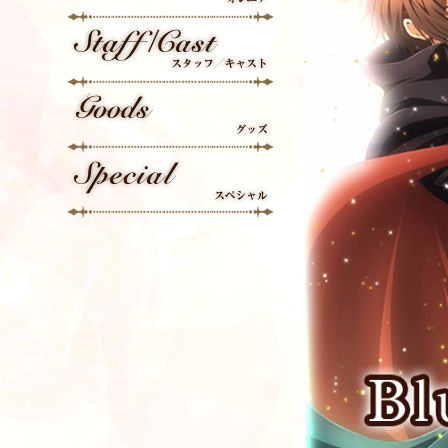
On Air
Staff/Cast
Goods
Special