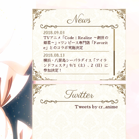
News
2018.09.03
TVアニメ「Code：Realize ～創世の
姫君～」×ワンピース専門店「Favorit
e」とのコラボ実施決定
2018.08.13
横浜・八景島シーパラダイス「アイラ
ンドフェスタ」9/1（土）、2（日）に
参加決定！
2018.06.26
THE KISSとのコラボレーションジュ
エリーが登場
Twitter
2018.06.19
キャラクターソングミニアルバムのジ
ャケット＆収録内容公開！
Tweets by cr_anime
2018.06.08
キャラポップストアコラボが横浜にて6
月16日（土）より開催決定！