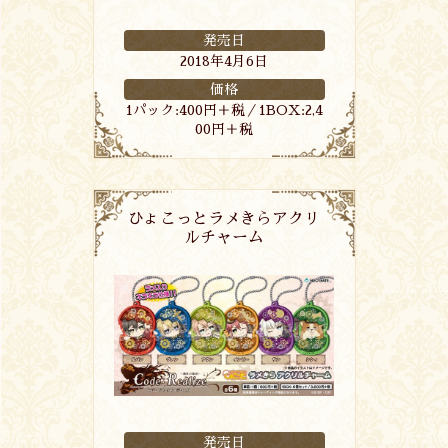
発売日
2018年4月6日
価格
1パック:400円＋税／1BOX:2,4
00円＋税
ひょこっとラメきらアクリ
ルチャーム
発売日