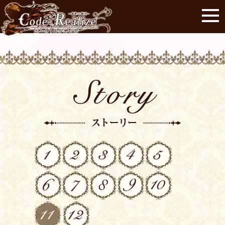
01
02
03
04
05
06
07
08
09
10