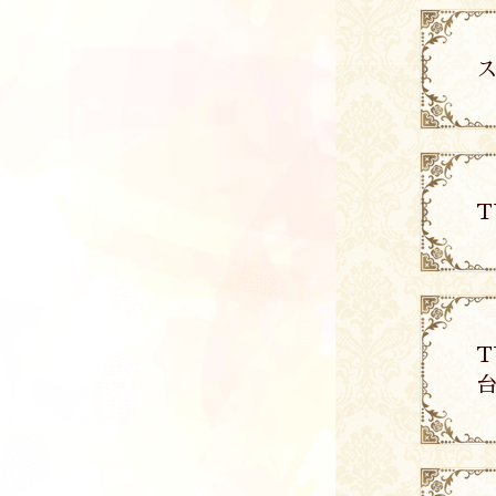
ス
T
T