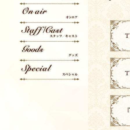
Character
On Air
T
Staff/Cast
Goods
T
Special
『