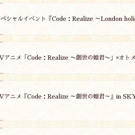
ペシャルイベント『Code：Realize ～London hol
Vアニメ「Code：Realize 〜創世の姫君〜」×オ
Vアニメ『Code：Realize ～創世の姫君～』in SK
台