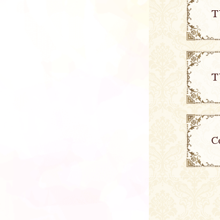
T
T
C