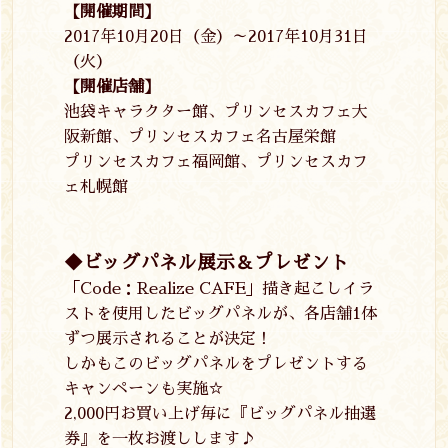
【開催期間】
2017
年
10
月
20
日（金）～
2017
年
10
月
31
日
（火）
【開催店舗】
池袋キャラクター館、プリンセスカフェ大
阪新館、プリンセスカフェ名古屋栄館
プリンセスカフェ福岡館、プリンセスカフ
ェ札幌館
◆ビッグパネル展示＆プレゼント
「
Code
：
Realize CAFE
」描き起こしイラ
ストを使用したビッグパネルが、各店舗
1
体
ずつ展示されることが決定！
しかもこのビッグパネルをプレゼントする
キャンペーンも実施☆
2,000円お買い上げ毎に『ビッグパネル抽選
券』を一枚お渡しします♪