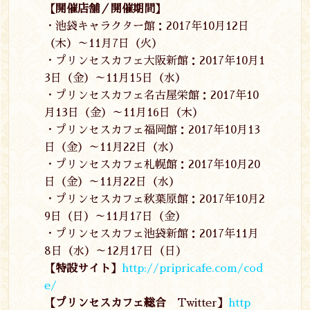
【開催店舗／開催期間】
・池袋キャラクター館：
2017
年
10
月
12
日
（木）～
11
月
7
日（火）
・プリンセスカフェ大阪新館：
2017
年
10
月
1
3
日（金）～
11
月
15
日（水）
・プリンセスカフェ名古屋栄館：
2017
年
10
月
13
日（金）～11月16日（木）
・プリンセスカフェ福岡館：
2017
年
10
月
13
日（金）～11月22日（水）
・プリンセスカフェ札幌館：
2017
年
10
月
20
日（金）～11月22日（水）
・プリンセスカフェ秋葉原館：
2017
年10月2
9日（日）～
11
月
17
日（金）
・プリンセスカフェ池袋新館：2017年11月
8日（水）～12月17日（日）
【特設サイト】
http://pripricafe.com/cod
e/
【プリンセスカフェ総合
Twitter
】
http