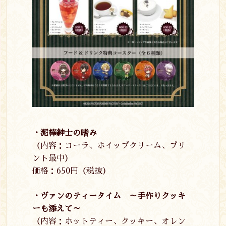
・泥棒紳士の嗜み
（内容：コーラ、ホイップクリーム、プリ
ント最中）
価格：
650
円（税抜）
・ヴァンのティータイム ～手作りクッキ
ーも添えて～
（内容：ホットティー、クッキー、オレン