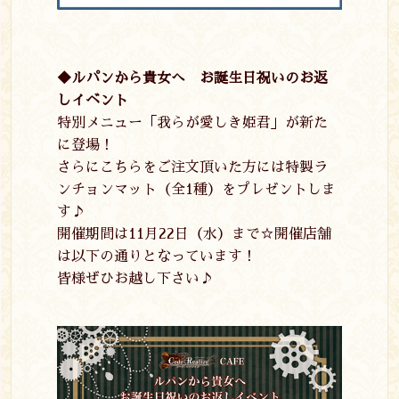
◆ルパンから貴女へ お誕生日祝いのお返
しイベント
特別メニュー「我らが愛しき姫君」が新た
に登場！
さらにこちらをご注文頂いた方には特製ラ
ンチョンマット（全
1
種）をプレゼントしま
す♪
開催期間は
11
月
22
日（水）まで☆開催店舗
は以下の通りとなっています！
皆様ぜひお越し下さい♪