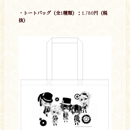
・トートバッグ（全
1
種類）：
1,780
円（税
抜）