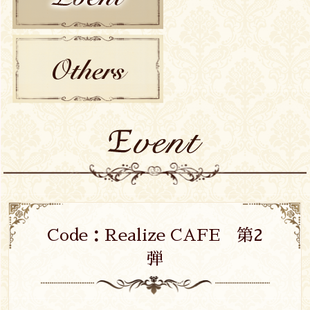
EVENT
OTHERS
Code：Realize CAFE 第2
弾