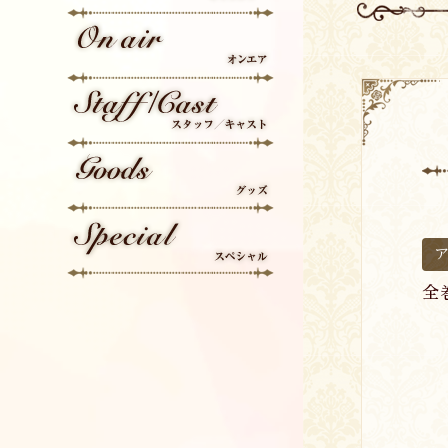
Character
On Air
Staff/Cast
Goods
全
Special