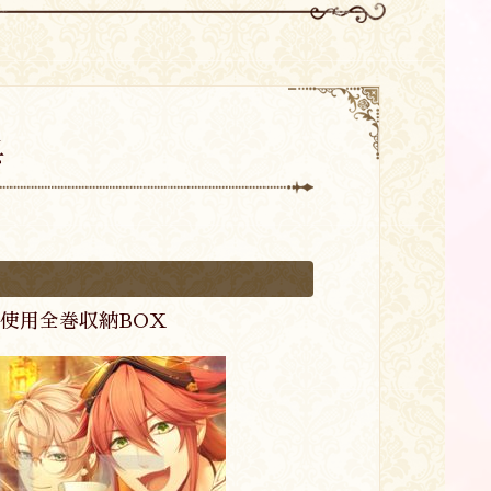
典
ト使用全巻収納BOX