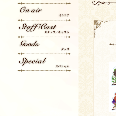
Character
On Air
Staff/Cast
Goods
Special