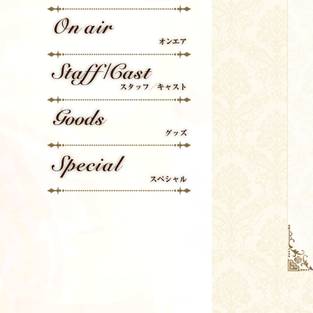
Character
On Air
Staff/Cast
Goods
Special